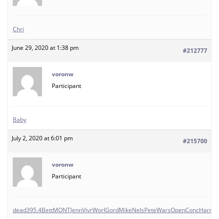
Chri
June 29, 2020 at 1:38 pm
#212777
voronw
Participant
Baby
July 2, 2020 at 6:01 pm
#215700
voronw
Participant
dead
395.4
Bett
MONT
Jenn
Vivr
Worl
Gord
Mike
Nels
Pete
Wars
Open
Conc
Harr
No