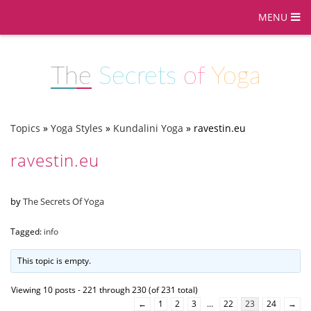
MENU
The
Secrets
of
Yoga
Topics
»
Yoga Styles
»
Kundalini Yoga
»
ravestin.eu
ravestin.eu
by
The Secrets Of Yoga
Tagged:
info
This topic is empty.
Viewing 10 posts - 221 through 230 (of 231 total)
←
1
2
3
…
22
23
24
→