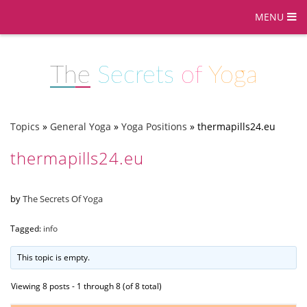
MENU
The
Secrets
of
Yoga
Topics
»
General Yoga
»
Yoga Positions
»
thermapills24.eu
thermapills24.eu
by
The Secrets Of Yoga
Tagged:
info
This topic is empty.
Viewing 8 posts - 1 through 8 (of 8 total)