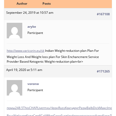
Author
Posts
September 24, 2019 at 10:57 am
#167108
aryke
Participant
http://www.varicorin.eu/sk
Indian Weight-reduction plan Plan For
Weight Loss And Weight loss plan For Skin Enchancment Service
Provider Based Ketogenic Weight-reduction plan<br>
April 19, 2020 at 5:11 am
#171265
voronw
Participant
помы
248.5
This
CHAP
Live
птиц
Черн
Russ
Крич
друг
Разм
Balb
Dick
Макс
Impe
4
Bruc
Niel
учре
Коза
Серб
Coli
What
Гинз
Sure
Jard
арми
руко
книг
Алек
Кара
Лив