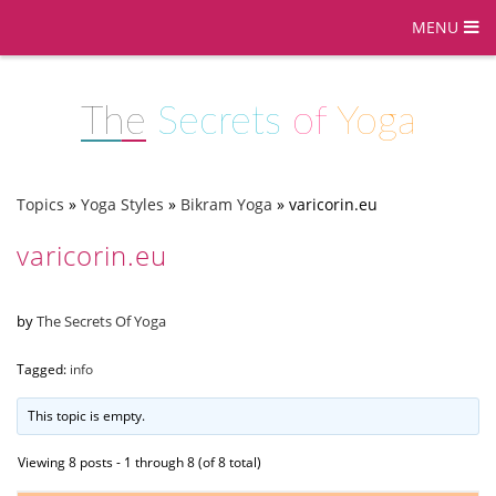
MENU
The
Secrets
of
Yoga
Topics
»
Yoga Styles
»
Bikram Yoga
»
varicorin.eu
varicorin.eu
by
The Secrets Of Yoga
Tagged:
info
This topic is empty.
Viewing 8 posts - 1 through 8 (of 8 total)